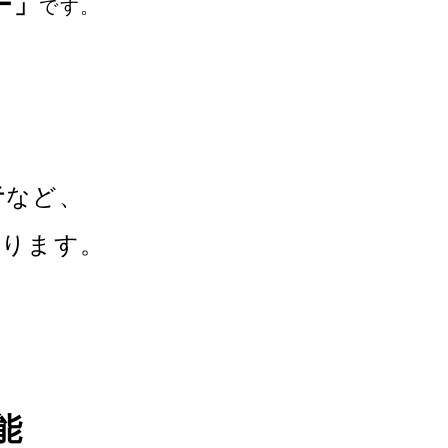
ー」
です。
、
音
など、
守ります。
能