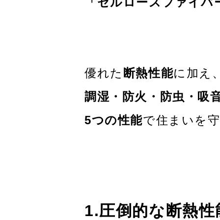
「セルロースファイバ
優れた
断熱性能
に加え
調湿・防火・防虫・吸
5つの性能
で住まいを
1.圧倒的な断熱性