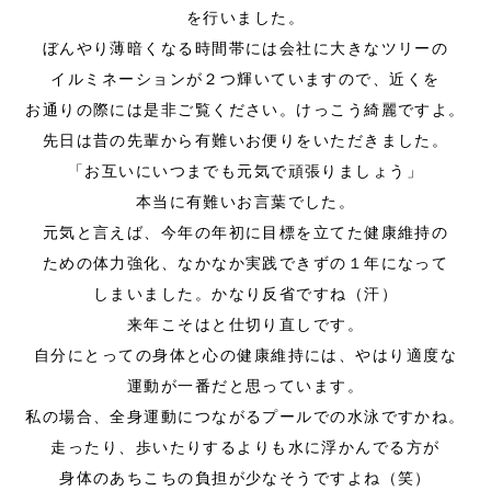
を行いました。
ぼんやり薄暗くなる時間帯には会社に大きなツリーの
イルミネーションが２つ輝いていますので、近くを
お通りの際には是非ご覧ください。けっこう綺麗ですよ。
先日は昔の先輩から有難いお便りをいただきました。
「お互いにいつまでも元気で頑張りましょう」
本当に有難いお言葉でした。
元気と言えば、今年の年初に目標を立てた健康維持の
ための体力強化、なかなか実践できずの１年になって
しまいました。かなり反省ですね（汗）
来年こそはと仕切り直しです。
自分にとっての身体と心の健康維持には、やはり適度な
運動が一番だと思っています。
私の場合、全身運動につながるプールでの水泳ですかね。
走ったり、歩いたりするよりも水に浮かんでる方が
身体のあちこちの負担が少なそうですよね（笑）