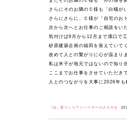
またそのお隣のＣ様も「外の塀を
さらにそのお隣のＣ様も「白蟻が
さらにさらに、Ｃ様が「自宅のお
次から次へとお仕事のご相談をい
気付けば9月から12月まで溝口で
砂原建築企画の福田を覚えていて
改めて人との繋がりに心が温まり
私は米子が地元ではないので知り
ここまでお仕事をさせていただき
人とのつながりを大事に2026年
『誌』家づくりアドバイザーのささやき
20