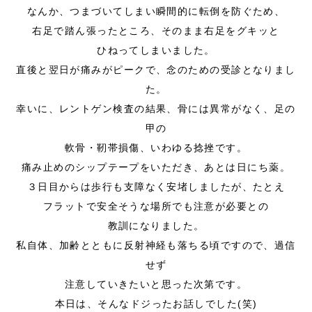
なんか、つまづいてしまい瞬間的に転倒を防ぐため、
右足で踏ん張ったところ、そのまま右足をグキッと
ひねってしまいました。
直後と翌日が痛みがピークで、念のための受診となりまし
た。
幸いに、レントゲン検査の結果、骨には異常がなく、足の
甲の
軟骨・靭帯損傷、いわゆる捻挫です。
痛み止めのシップテープをいただき、あとは日にち薬。
３日目からは歩行も支障なく安堵しましたが、たとえ
フラットで安全そうな場所でも注意が必要との
教訓になりました。
私自体、加齢とともに反射神経も落ちる頃ですので、過信
せず
注意していきたいと思った次第です。
本日は、そんなドジったお話しでした(笑)