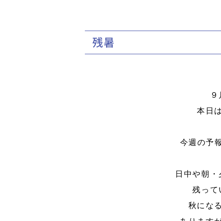
残暑
９
本日
今週の予
日中や朝・
残って
秋にな