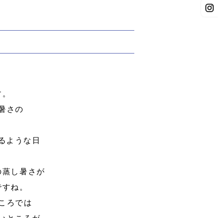
す。
暑さの
るような日
の蒸し暑さが
ですね。
ころでは