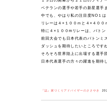
１３日の開幕から２１日のフィナー
ベテランの選手や若手の新星選手
中でも、やはり私の注目度NO１
リレーは４×１００ｍと４×４００
特に４×１００mリレーは、バト
前回大会でも日本代表のバトンミ
ダッシュを期待したいところです
そろそろ世界陸上に出場する選手
日本代表選手の方々の躍進を期待
『誌』家づくりアドバイザーのささやき
20