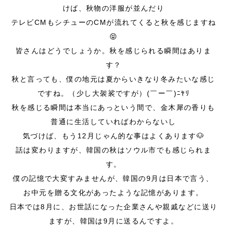
けば、秋物の洋服が並んだり
テレビCMもシチューのCMが流れてくると秋を感じますね
😝
皆さんはどうでしょうか。秋を感じられる瞬間はありま
す？
秋と言っても、僕の地元は夏からいきなり冬みたいな感じ
ですね。（少し大袈裟ですが）(￣ー￣)ﾆﾔﾘ
秋を感じる瞬間は本当にあっという間で、金木犀の香りも
普通に生活していればわからないし
気づけば、もう12月じゃん的な事はよくあります🐶
話は変わりますが、韓国の秋はソウル市でも感じられま
す。
僕の記憶で大変すみませんが、韓国の9月は日本で言う、
お中元を贈る文化があったような記憶があります。
日本では8月に、お世話になった企業さんや親戚などに送り
ますが、韓国は9月に送るんですよ。