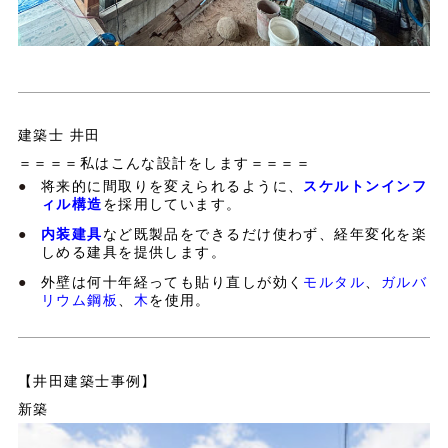
建築士 井田
＝＝＝＝私はこんな設計をします＝＝＝＝
将来的に間取りを変えられるように、
スケルトンインフ
ィル構造
を採用しています。
内装建具
など既製品をできるだけ使わず、経年変化を楽
しめる建具を提供します。
外壁は何十年経っても貼り直しが効く
モルタル
、
ガルバ
リウム鋼板
、
木
を使用。
【井田建築士事例】
新築